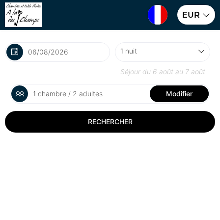
EUR
Séjour du
6 août
au
7 août
1 chambre / 2 adultes
Modifier