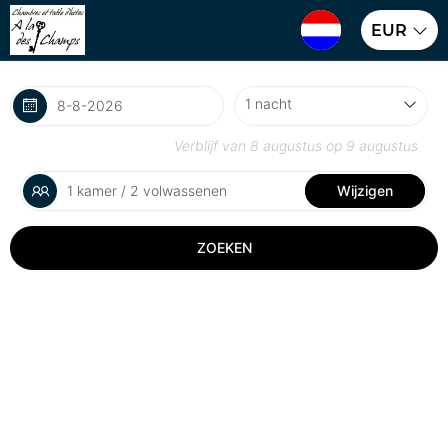
EUR
Verblijf van
8 augustus
op
9 augustus
1 kamer / 2 volwassenen
Wijzigen