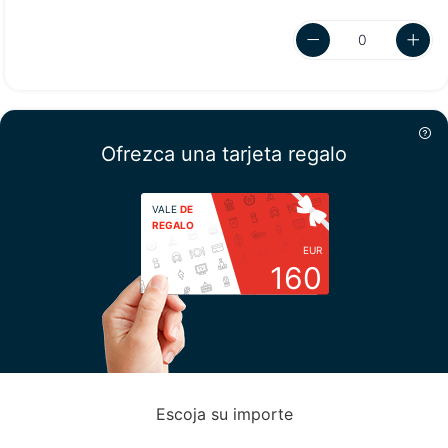
Ofrezca una tarjeta regalo
VALE
DE
REGALO
EUR
160
Escoja su importe